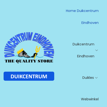
Home Duikcentrum
Eindhoven
Duikcentrum
Eindhoven
G
G
a
a
n
n
Duikles
a
a
a
a
r
r
n
d
Webwinkel
a
e