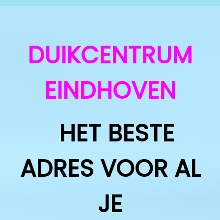
v
i
i
n
g
h
DUIKCENTRUM
a
o
t
u
i
d
EINDHOVEN
e
HET BESTE
ADRES VOOR AL
JE