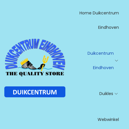
Home Duikcentrum
Eindhoven
Duikcentrum
Eindhoven
G
G
a
a
n
n
Duikles
a
a
a
a
r
r
n
d
Webwinkel
a
e