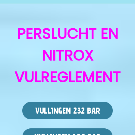
v
i
i
n
g
h
PERSLUCHT EN
a
o
t
u
i
d
NITROX
e
VULREGLEMENT
VULLINGEN 232 BAR