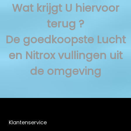
Wat krijgt U hiervoor
terug ?
De goedkoopste Lucht
en Nitrox vullingen uit
de omgeving
Klantenservice